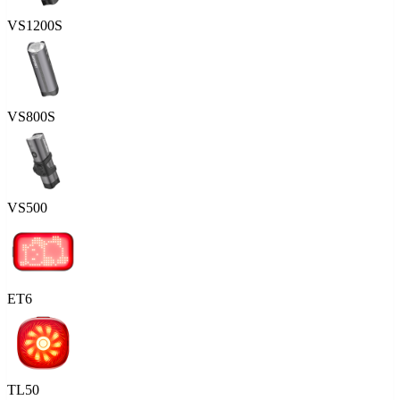
VS1200S
VS800S
VS500
ET6
TL50