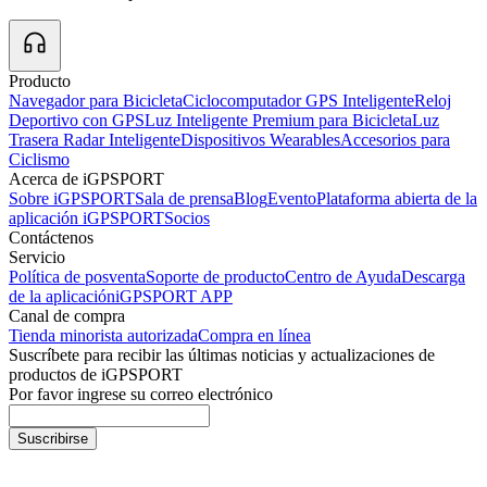
Producto
Navegador para Bicicleta
Ciclocomputador GPS Inteligente
Reloj
Deportivo con GPS
Luz Inteligente Premium para Bicicleta
Luz
Trasera Radar Inteligente
Dispositivos Wearables
Accesorios para
Ciclismo
Acerca de iGPSPORT
Sobre iGPSPORT
Sala de prensa
Blog
Evento
Plataforma abierta de la
aplicación iGPSPORT
Socios
Contáctenos
Servicio
Política de posventa
Soporte de producto
Centro de Ayuda
Descarga
de la aplicación
iGPSPORT APP
Canal de compra
Tienda minorista autorizada
Compra en línea
Suscríbete para recibir las últimas noticias y actualizaciones de
productos de iGPSPORT
Por favor ingrese su correo electrónico
Suscribirse