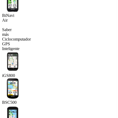
BiNavi
Air
Saber
más
Ciclocomputador
GPS
Inteligente
iGS800
BSC500