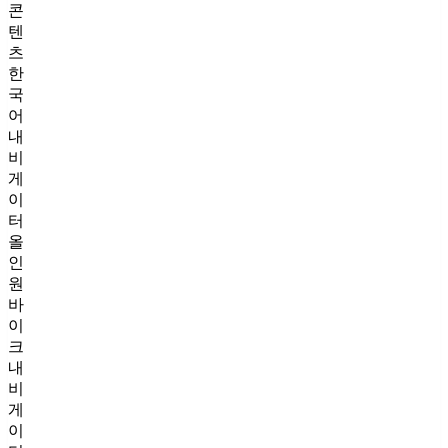
콘
텐
츠
한
국
어
내
비
게
이
터
올
인
원
바
이
크
내
비
게
이