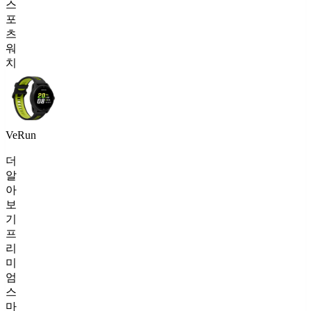
스
포
츠
워
치
VeRun
더
알
아
보
기
프
리
미
엄
스
마