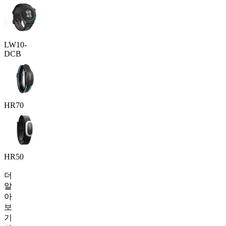
LW10-
DCB
HR70
HR50
더
알
아
보
기