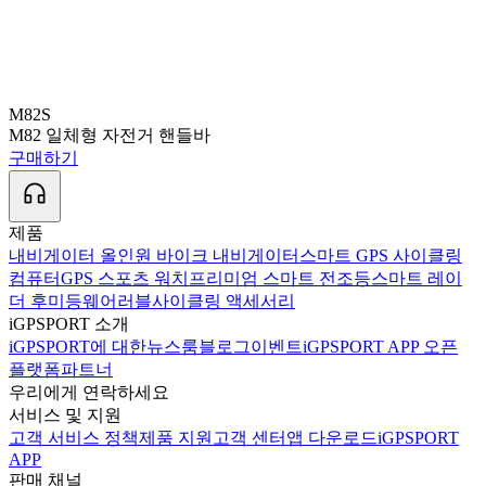
M82S
M82 일체형 자전거 핸들바
구매하기
제품
내비게이터 올인원 바이크 내비게이터
스마트 GPS 사이클링
컴퓨터
GPS 스포츠 워치
프리미엄 스마트 전조등
스마트 레이
더 후미등
웨어러블
사이클링 액세서리
iGPSPORT 소개
iGPSPORT에 대한
뉴스룸
블로그
이벤트
iGPSPORT APP 오픈
플랫폼
파트너
우리에게 연락하세요
서비스 및 지원
고객 서비스 정책
제품 지원
고객 센터
앱 다운로드
iGPSPORT
APP
판매 채널