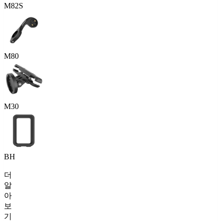
M82S
M80
M30
BH
더
알
아
보
기