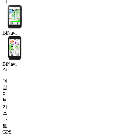
터
BiNavi
BiNavi
Air
더
알
아
보
기
스
마
트
GPS