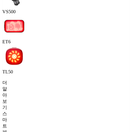
VS500
ET6
TL50
더
알
아
보
기
스
마
트