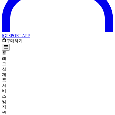
iGPSPORT APP
구매하기
플
래
그
십
제
품
서
비
스
및
지
원