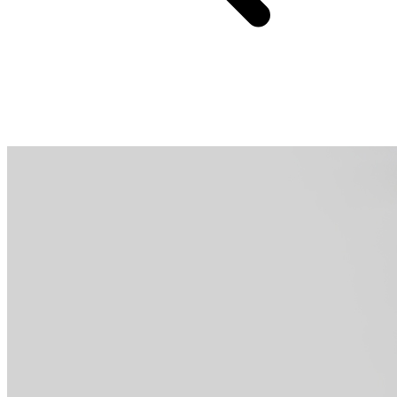
새로운 업그레이드된 소재로 품질이 눈에 띄게 향상되었고, 안
정성이 더욱 우수해져 거친 도로에서도 걱정 없습니다.