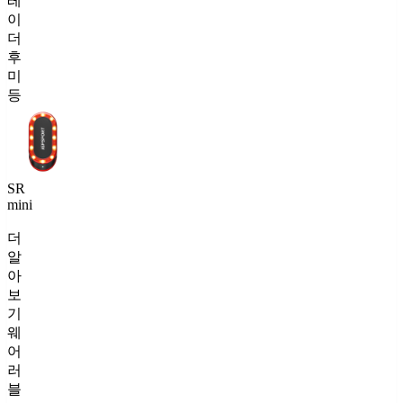
레
이
더
후
미
등
SR
mini
더
알
아
보
기
웨
어
러
블