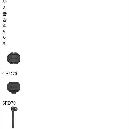
사
이
클
링
액
세
서
리
CAD70
SPD70