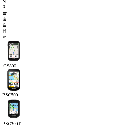
사
이
클
링
컴
퓨
터
iGS800
BSC500
BSC300T