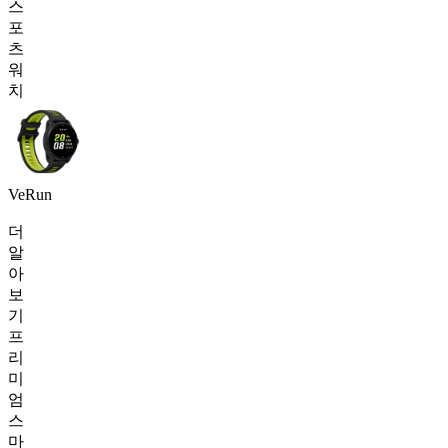
스
포
츠
워
치
VeRun
더
알
아
보
기
프
리
미
엄
스
마