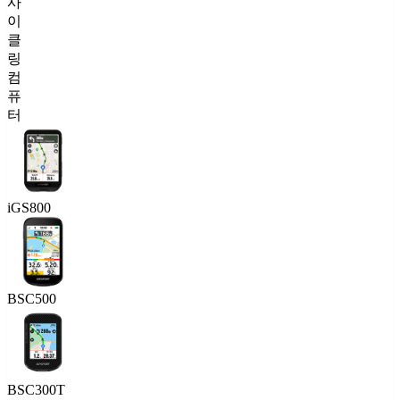
사
이
클
링
컴
퓨
터
iGS800
BSC500
BSC300T