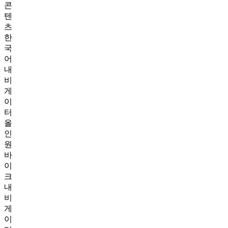
콘
텐
츠
한
국
어
내
비
게
이
터
올
인
원
바
이
크
내
비
게
이