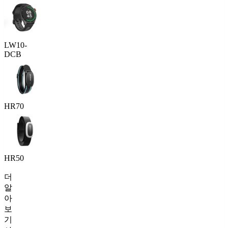
LW10-
DCB
HR70
HR50
더
알
아
보
기