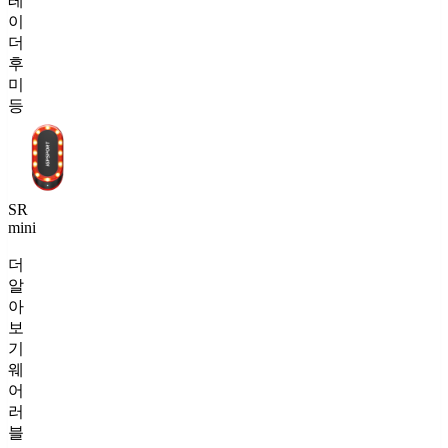
레
이
더
후
미
등
SR
mini
더
알
아
보
기
웨
어
러
블