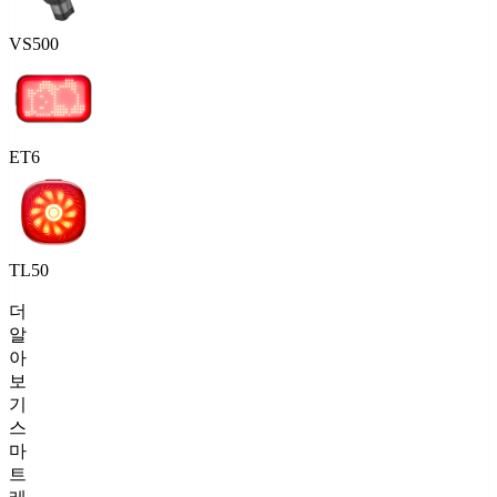
VS500
ET6
TL50
더
알
아
보
기
스
마
트