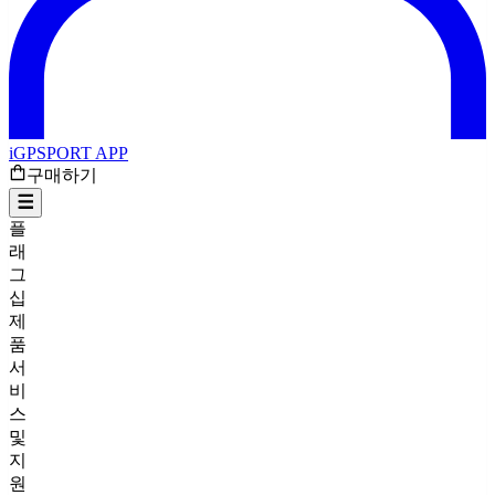
iGPSPORT APP
구매하기
플
래
그
십
제
품
서
비
스
및
지
원