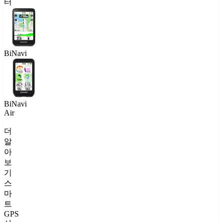
터
BiNavi
BiNavi
Air
더
알
아
보
기
스
마
트
GPS