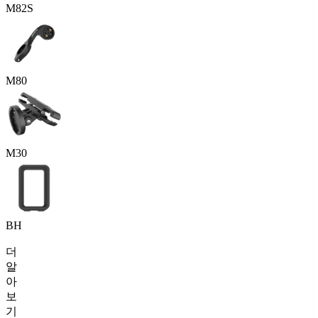
M82S
M80
M30
BH
더
알
아
보
기