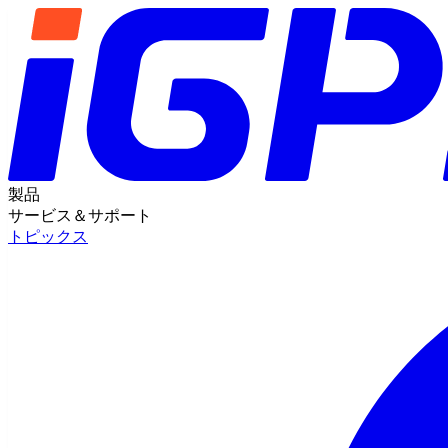
製品
サービス＆サポート
トピックス