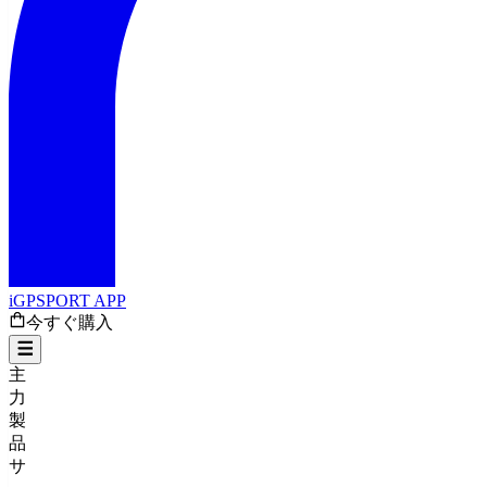
iGPSPORT APP
今すぐ購入
主
力
製
品
サ