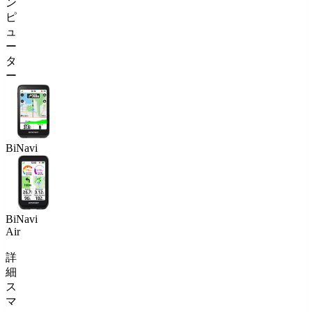
ン
ピ
ュ
ー
タ
ー
BiNavi
BiNavi
Air
詳
細
ス
マ