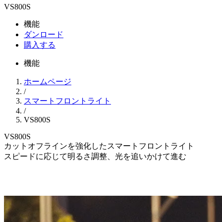
VS800S
機能
ダンロード
購入する
機能
ホームページ
/
スマートフロントライト
/
VS800S
VS800S
カットオフラインを強化したスマートフロントライト
スピードに応じて明るさ調整、光を追いかけて進む