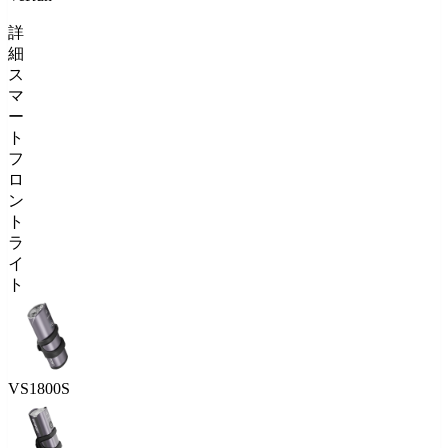
詳
細
ス
マ
ー
ト
フ
ロ
ン
ト
ラ
イ
ト
VS1800S