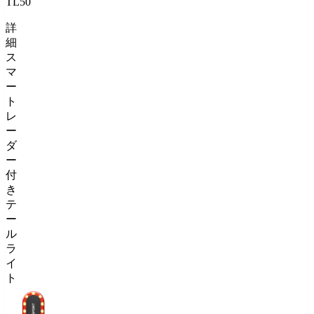
TL50
詳
細
ス
マ
ー
ト
レ
ー
ダ
ー
付
き
テ
ー
ル
ラ
イ
ト