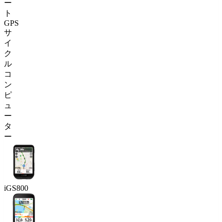
ー
ト
GPS
サ
イ
ク
ル
コ
ン
ピ
ュ
ー
タ
ー
iGS800