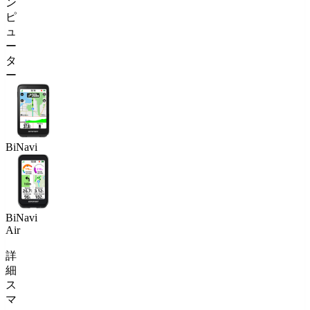
ン
ピ
ュ
ー
タ
ー
BiNavi
BiNavi
Air
詳
細
ス
マ