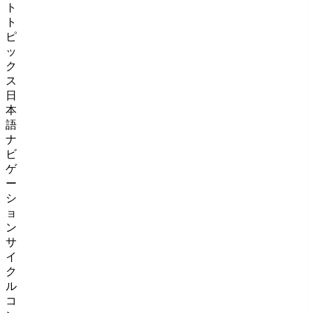
ト
ト
ピ
ッ
ク
ス
日
本
語
ナ
ビ
ゲ
ー
シ
ョ
ン
サ
イ
ク
ル
コ