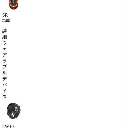
SR
mini
詳
細
ウ
ェ
ア
ラ
ブ
ル
デ
バ
イ
ス
LW10-