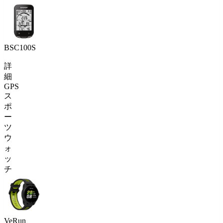
BSC100S
詳
細
GPS
ス
ポ
ー
ツ
ウ
ォ
ッ
チ
VeRun