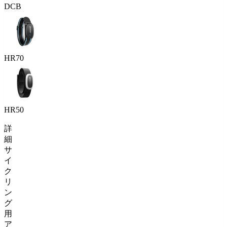
DCB
HR70
HR50
詳
細
サ
イ
ク
リ
ン
グ
用
ア