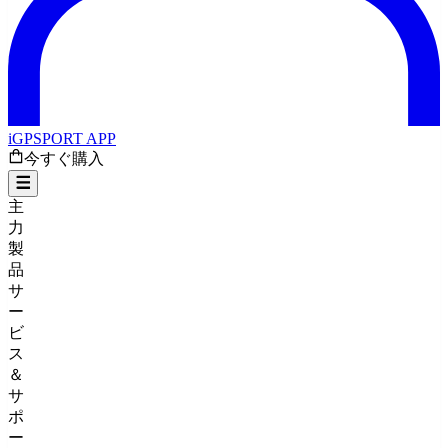
iGPSPORT APP
今すぐ購入
主
力
製
品
サ
ー
ビ
ス
＆
サ
ポ
ー