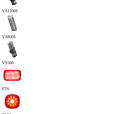
VS1200S
VS800S
VS500
ET6