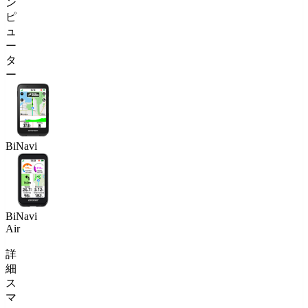
ン
ピ
ュ
ー
タ
ー
BiNavi
BiNavi
Air
詳
細
ス
マ