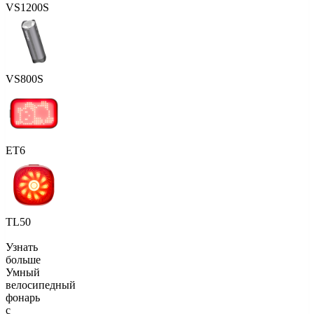
VS1200S
VS800S
ET6
TL50
Узнать
больше
Умный
велосипедный
фонарь
с