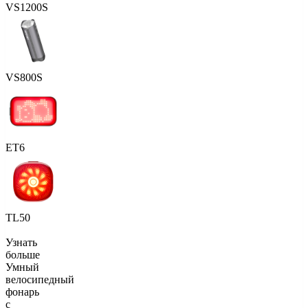
VS1200S
VS800S
ET6
TL50
Узнать
больше
Умный
велосипедный
фонарь
с