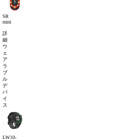
SR
mini
詳
細
ウ
ェ
ア
ラ
ブ
ル
デ
バ
イ
ス
LW10-