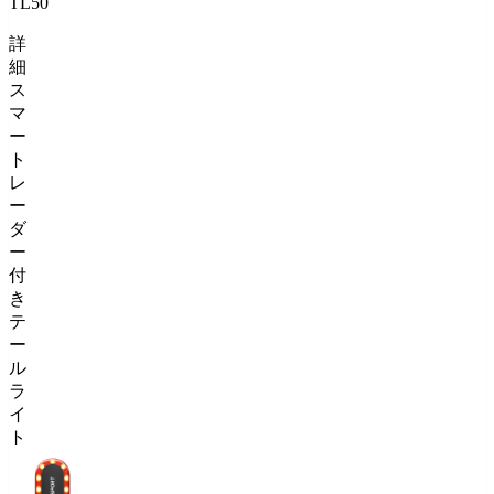
TL50
詳
細
ス
マ
ー
ト
レ
ー
ダ
ー
付
き
テ
ー
ル
ラ
イ
ト