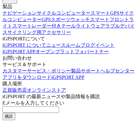
製品
ナビゲーションサイクルコンピューター
スマートGPSサイク
ルコンピューター
GPSスポーツウォッチ
スマートフロントラ
イト
スマートレーダー付きテールライト
ウェアラブルデバイ
ス
サイクリング用アクセサリー
iGPSPORTについて
iGPSPORT について
ニュースルーム
ブログ
イベント
iGPSPORT APPオープンプラットフォ
パートナー
お問い合わせ
サービス＆サポート
カスタマーサービス・ポリシー
製品サポート
ヘルプセンター
アプリをダウンロード
iGPSPORT APP
購入場所
正規販売店
オンラインストア
iGPSPORT の最新ニュースや製品情報を購読
Eメールを入力してください
購読