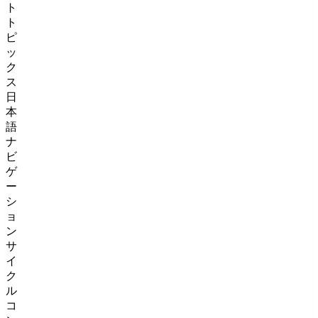
ト
ト
ピ
ッ
ク
ス
日
本
語
ナ
ビ
ゲ
ー
シ
ョ
ン
サ
イ
ク
ル
コ