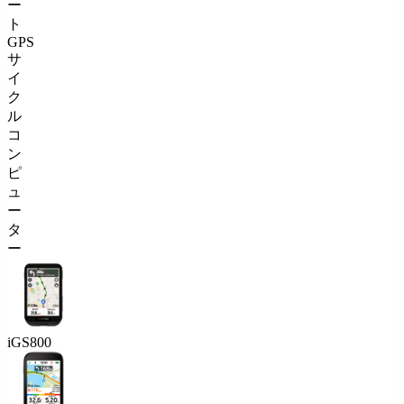
ー
ト
GPS
サ
イ
ク
ル
コ
ン
ピ
ュ
ー
タ
ー
iGS800