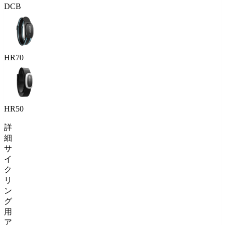
DCB
HR70
HR50
詳
細
サ
イ
ク
リ
ン
グ
用
ア