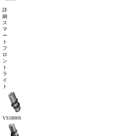
詳
細
ス
マ
ー
ト
フ
ロ
ン
ト
ラ
イ
ト
VS1800S