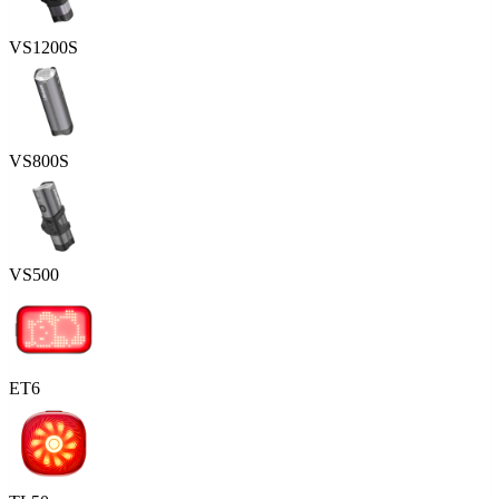
VS1200S
VS800S
VS500
ET6