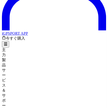
iGPSPORT APP
今すぐ購入
主
力
製
品
サ
ー
ビ
ス
＆
サ
ポ
ー