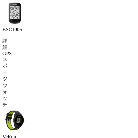
BSC100S
詳
細
GPS
ス
ポ
ー
ツ
ウ
ォ
ッ
チ
VeRun