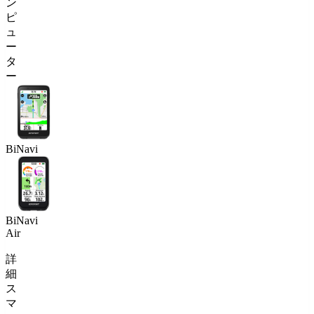
ン
ピ
ュ
ー
タ
ー
BiNavi
BiNavi
Air
詳
細
ス
マ