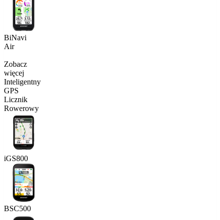
BiNavi
Air
Zobacz
więcej
Inteligentny
GPS
Licznik
Rowerowy
iGS800
BSC500