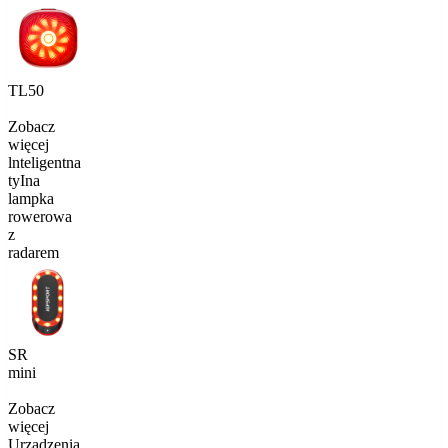
TL50
Zobacz
więcej
lnteligentna
tyIna
lampka
rowerowa
z
radarem
SR
mini
Zobacz
więcej
Urządzenia