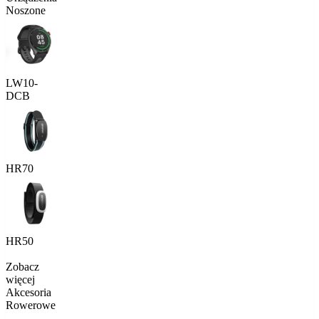
Noszone
LW10-
DCB
HR70
HR50
Zobacz
więcej
Akcesoria
Rowerowe