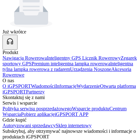
Już wkrótce
Produkt
Nawigacja Rowerowa
Inteligentny GPS Licznik Rowerowy
Zegarek
sportowy GPS
Premium inteligentna lampka rowerowa
lnteligentna
tyIna lampka rowerowa z radarem
Urządzenia Noszone
Akcesoria
Rowerowe
O nas
O iGPSPORT
Wiadomości
Informacje
Wydarzenie
Otwarta platforma
iGPSPORT
Partnerzy
Skontaktuj się z nami
Serwis i wsparcie
Polityka serwisu posprzedażowego
Wsparcie produktu
Centrum
Wsparcia
Pobierz aplikację
iGPSPORT APP
Gdzie kupić
Autoryzowani sprzedawcy
Sklep internetowy
Subskrybuj, aby otrzymywać najnowsze wiadomości i informacje o
produktach iGPSPORT