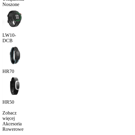
Noszone
LW10-
DCB
HR70
HR50
Zobacz
więcej
Akcesoria
Rowerowe