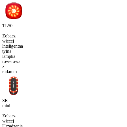
TL50
Zobacz
więcej
lnteligentna
tyIna
lampka
rowerowa
z
radarem
SR
mini
Zobacz
więcej
Urządzenia