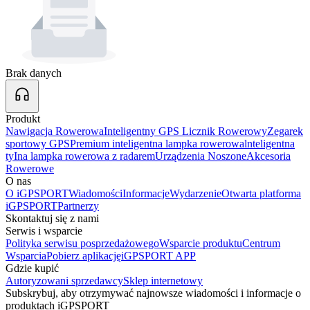
Brak danych
Produkt
Nawigacja Rowerowa
Inteligentny GPS Licznik Rowerowy
Zegarek
sportowy GPS
Premium inteligentna lampka rowerowa
lnteligentna
tyIna lampka rowerowa z radarem
Urządzenia Noszone
Akcesoria
Rowerowe
O nas
O iGPSPORT
Wiadomości
Informacje
Wydarzenie
Otwarta platforma
iGPSPORT
Partnerzy
Skontaktuj się z nami
Serwis i wsparcie
Polityka serwisu posprzedażowego
Wsparcie produktu
Centrum
Wsparcia
Pobierz aplikację
iGPSPORT APP
Gdzie kupić
Autoryzowani sprzedawcy
Sklep internetowy
Subskrybuj, aby otrzymywać najnowsze wiadomości i informacje o
produktach iGPSPORT