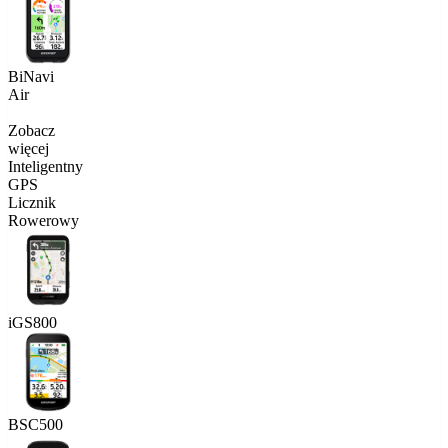
BiNavi
Air
Zobacz
więcej
Inteligentny
GPS
Licznik
Rowerowy
iGS800
BSC500