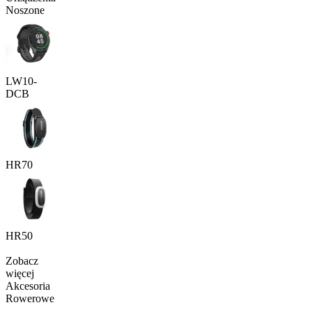
Noszone
LW10-
DCB
HR70
HR50
Zobacz
więcej
Akcesoria
Rowerowe