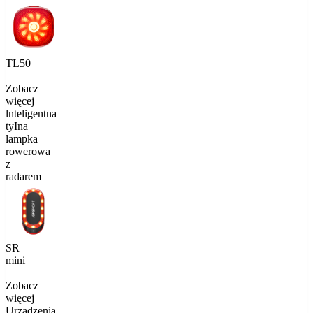
TL50
Zobacz
więcej
lnteligentna
tyIna
lampka
rowerowa
z
radarem
SR
mini
Zobacz
więcej
Urządzenia