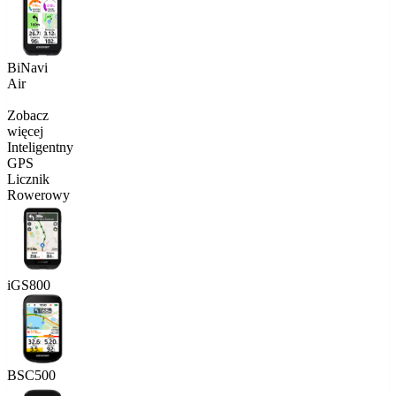
BiNavi
Air
Zobacz
więcej
Inteligentny
GPS
Licznik
Rowerowy
iGS800
BSC500