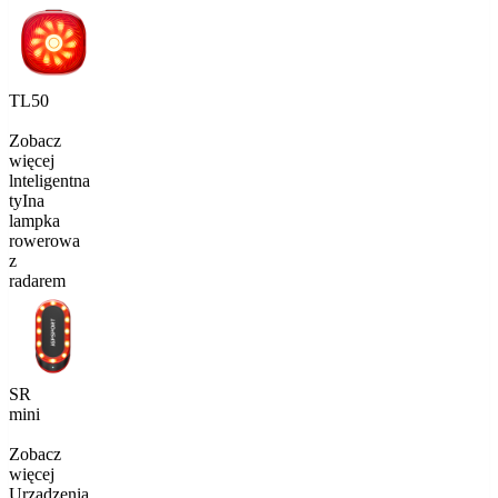
TL50
Zobacz
więcej
lnteligentna
tyIna
lampka
rowerowa
z
radarem
SR
mini
Zobacz
więcej
Urządzenia