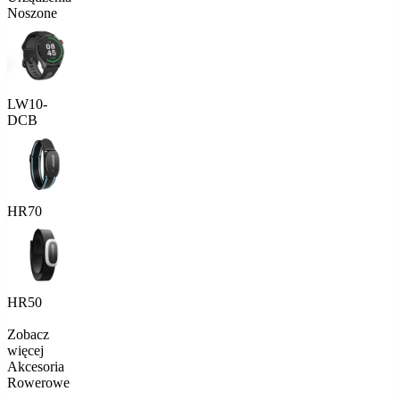
Noszone
LW10-
DCB
HR70
HR50
Zobacz
więcej
Akcesoria
Rowerowe