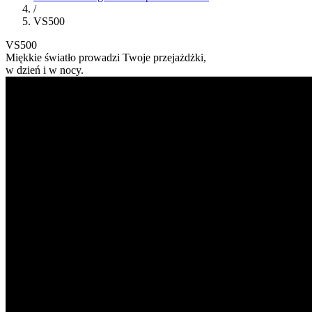
/
VS500
VS500
Miękkie światło prowadzi Twoje przejażdżki,
w dzień i w nocy.