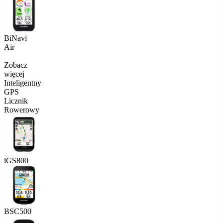
BiNavi
Air
Zobacz
więcej
Inteligentny
GPS
Licznik
Rowerowy
iGS800
BSC500