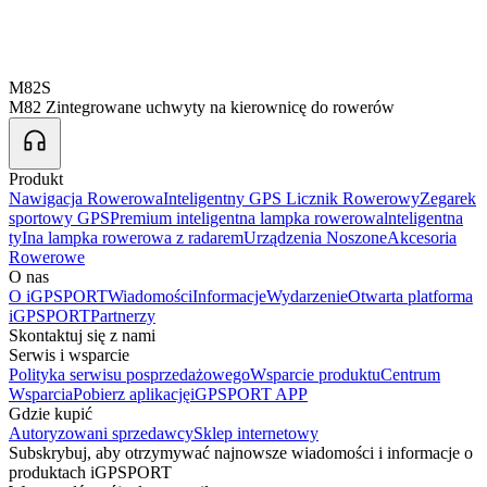
M82S
M82 Zintegrowane uchwyty na kierownicę do rowerów
Produkt
Nawigacja Rowerowa
Inteligentny GPS Licznik Rowerowy
Zegarek
sportowy GPS
Premium inteligentna lampka rowerowa
lnteligentna
tyIna lampka rowerowa z radarem
Urządzenia Noszone
Akcesoria
Rowerowe
O nas
O iGPSPORT
Wiadomości
Informacje
Wydarzenie
Otwarta platforma
iGPSPORT
Partnerzy
Skontaktuj się z nami
Serwis i wsparcie
Polityka serwisu posprzedażowego
Wsparcie produktu
Centrum
Wsparcia
Pobierz aplikację
iGPSPORT APP
Gdzie kupić
Autoryzowani sprzedawcy
Sklep internetowy
Subskrybuj, aby otrzymywać najnowsze wiadomości i informacje o
produktach iGPSPORT