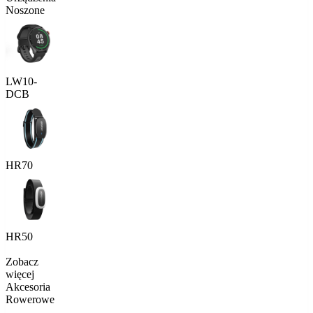
Noszone
LW10-
DCB
HR70
HR50
Zobacz
więcej
Akcesoria
Rowerowe