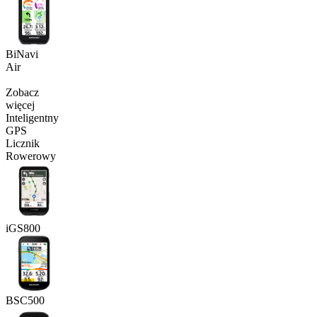
BiNavi
Air
Zobacz
więcej
Inteligentny
GPS
Licznik
Rowerowy
iGS800
BSC500