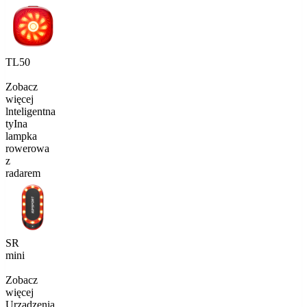
TL50
Zobacz
więcej
lnteligentna
tyIna
lampka
rowerowa
z
radarem
SR
mini
Zobacz
więcej
Urządzenia