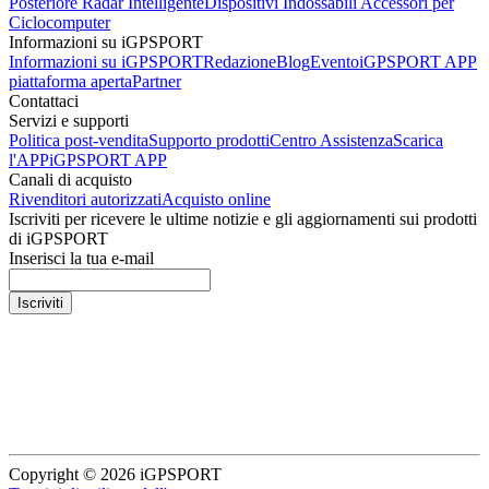
Posteriore Radar Intelligente
Dispositivi Indossabili
Accessori per
Ciclocomputer
Informazioni su iGPSPORT
Informazioni su iGPSPORT
Redazione
Blog
Evento
iGPSPORT APP
piattaforma aperta
Partner
Contattaci
Servizi e supporti
Politica post-vendita
Supporto prodotti
Centro Assistenza
Scarica
l'APP
iGPSPORT APP
Canali di acquisto
Rivenditori autorizzati
Acquisto online
Iscriviti per ricevere le ultime notizie e gli aggiornamenti sui prodotti
di iGPSPORT
Inserisci la tua e-mail
Iscriviti
Copyright © 2026 iGPSPORT