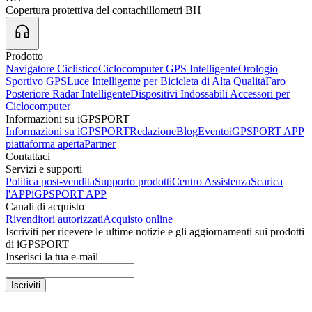
Copertura protettiva del contachillometri BH
Prodotto
Navigatore Ciclistico
Ciclocomputer GPS Intelligente
Orologio
Sportivo GPS
Luce Intelligente per Bicicleta di Alta Qualità
Faro
Posteriore Radar Intelligente
Dispositivi Indossabili
Accessori per
Ciclocomputer
Informazioni su iGPSPORT
Informazioni su iGPSPORT
Redazione
Blog
Evento
iGPSPORT APP
piattaforma aperta
Partner
Contattaci
Servizi e supporti
Politica post-vendita
Supporto prodotti
Centro Assistenza
Scarica
l'APP
iGPSPORT APP
Canali di acquisto
Rivenditori autorizzati
Acquisto online
Iscriviti per ricevere le ultime notizie e gli aggiornamenti sui prodotti
di iGPSPORT
Inserisci la tua e-mail
Iscriviti