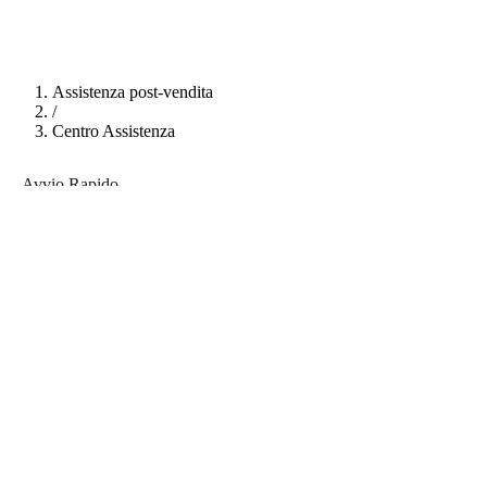
Assistenza post-vendita
/
Centro Assistenza
Avvio Rapido
Nessun dato disponibile al momento
FAQ
Nessun dato disponibile al momento
Come Fare un Video