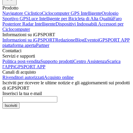
Prodotto
Navigatore Ciclistico
Ciclocomputer GPS Intelligente
Orologio
Sportivo GPS
Luce Intelligente per Bicicleta di Alta Qualità
Faro
Posteriore Radar Intelligente
Dispositivi Indossabili
Accessori per
Ciclocomputer
Informazioni su iGPSPORT
Informazioni su iGPSPORT
Redazione
Blog
Evento
iGPSPORT APP
piattaforma aperta
Partner
Contattaci
Servizi e supporti
Politica post-vendita
Supporto prodotti
Centro Assistenza
Scarica
l'APP
iGPSPORT APP
Canali di acquisto
Rivenditori autorizzati
Acquisto online
Iscriviti per ricevere le ultime notizie e gli aggiornamenti sui prodotti
di iGPSPORT
Inserisci la tua e-mail
Iscriviti