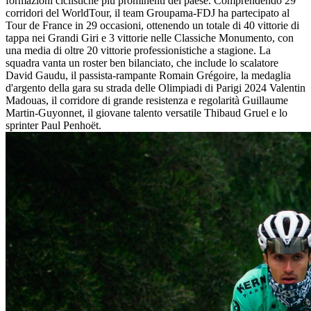
formazioni ciclistiche più prominenti del paese. Comprendendo 29
corridori del WorldTour, il team Groupama-FDJ ha partecipato al
Tour de France in 29 occasioni, ottenendo un totale di 40 vittorie di
tappa nei Grandi Giri e 3 vittorie nelle Classiche Monumento, con
una media di oltre 20 vittorie professionistiche a stagione. La
squadra vanta un roster ben bilanciato, che include lo scalatore
David Gaudu, il passista-rampante Romain Grégoire, la medaglia
d'argento della gara su strada delle Olimpiadi di Parigi 2024 Valentin
Madouas, il corridore di grande resistenza e regolarità Guillaume
Martin‑Guyonnet, il giovane talento versatile Thibaud Gruel e lo
sprinter Paul Penhoët.