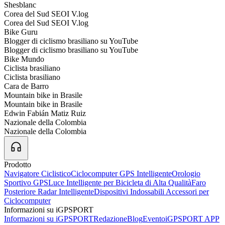
Shesblanc
Corea del Sud SEOI V.log
Corea del Sud SEOI V.log
Bike Guru
Blogger di ciclismo brasiliano su YouTube
Blogger di ciclismo brasiliano su YouTube
Bike Mundo
Ciclista brasiliano
Ciclista brasiliano
Cara de Barro
Mountain bike in Brasile
Mountain bike in Brasile
Edwin Fabián Matiz Ruiz
Nazionale della Colombia
Nazionale della Colombia
Prodotto
Navigatore Ciclistico
Ciclocomputer GPS Intelligente
Orologio
Sportivo GPS
Luce Intelligente per Bicicleta di Alta Qualità
Faro
Posteriore Radar Intelligente
Dispositivi Indossabili
Accessori per
Ciclocomputer
Informazioni su iGPSPORT
Informazioni su iGPSPORT
Redazione
Blog
Evento
iGPSPORT APP