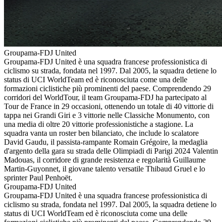
Groupama-FDJ United
Groupama-FDJ United è una squadra francese professionistica di
ciclismo su strada, fondata nel 1997. Dal 2005, la squadra detiene lo
status di UCI WorldTeam ed è riconosciuta come una delle
formazioni ciclistiche più prominenti del paese. Comprendendo 29
corridori del WorldTour, il team Groupama-FDJ ha partecipato al
Tour de France in 29 occasioni, ottenendo un totale di 40 vittorie di
tappa nei Grandi Giri e 3 vittorie nelle Classiche Monumento, con
una media di oltre 20 vittorie professionistiche a stagione. La
squadra vanta un roster ben bilanciato, che include lo scalatore
David Gaudu, il passista-rampante Romain Grégoire, la medaglia
d'argento della gara su strada delle Olimpiadi di Parigi 2024 Valentin
Madouas, il corridore di grande resistenza e regolarità Guillaume
Martin‑Guyonnet, il giovane talento versatile Thibaud Gruel e lo
sprinter Paul Penhoët.
Groupama-FDJ United
Groupama-FDJ United è una squadra francese professionistica di
ciclismo su strada, fondata nel 1997. Dal 2005, la squadra detiene lo
status di UCI WorldTeam ed è riconosciuta come una delle