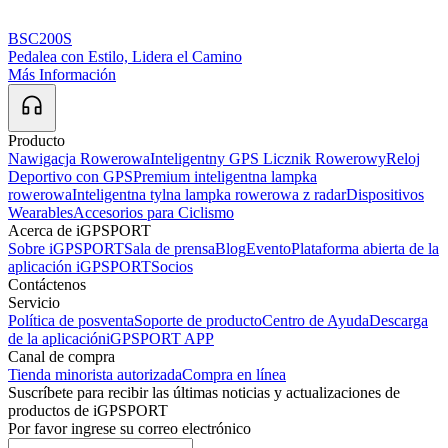
BSC200S
Pedalea con Estilo, Lidera el Camino
Más Información
Producto
Nawigacja Rowerowa
Inteligentny GPS Licznik Rowerowy
Reloj
Deportivo con GPS
Premium inteligentna lampka
rowerowa
Inteligentna tylna lampka rowerowa z radar
Dispositivos
Wearables
Accesorios para Ciclismo
Acerca de iGPSPORT
Sobre iGPSPORT
Sala de prensa
Blog
Evento
Plataforma abierta de la
aplicación iGPSPORT
Socios
Contáctenos
Servicio
Política de posventa
Soporte de producto
Centro de Ayuda
Descarga
de la aplicación
iGPSPORT APP
Canal de compra
Tienda minorista autorizada
Compra en línea
Suscríbete para recibir las últimas noticias y actualizaciones de
productos de iGPSPORT
Por favor ingrese su correo electrónico