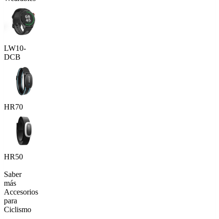
LW10-
DCB
HR70
HR50
Saber
más
Accesorios
para
Ciclismo