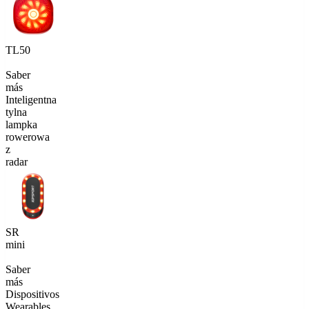
TL50
Saber
más
Inteligentna
tylna
lampka
rowerowa
z
radar
SR
mini
Saber
más
Dispositivos
Wearables