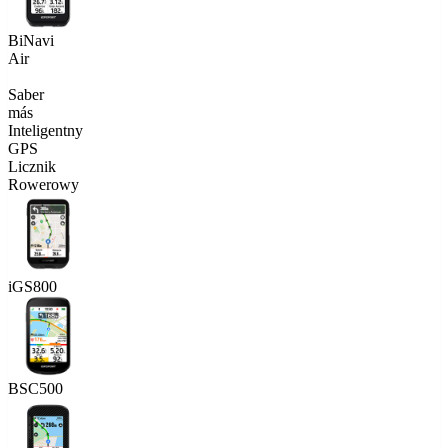
BiNavi
Air
Saber
más
Inteligentny
GPS
Licznik
Rowerowy
iGS800
BSC500