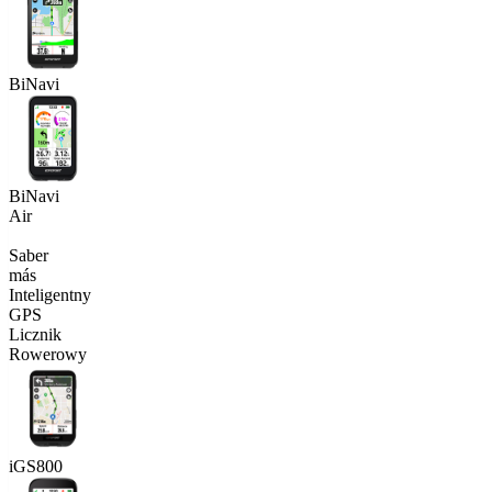
BiNavi
BiNavi
Air
Saber
más
Inteligentny
GPS
Licznik
Rowerowy
iGS800