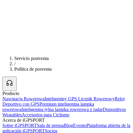
Servicio postventa
/
Política de posventa
Producto
Nawigacja Rowerowa
Inteligentny GPS Licznik Rowerowy
Reloj
Deportivo con GPS
Premium inteligentna lampka
rowerowa
Inteligentna tylna lampka rowerowa z radar
Dispositivos
Wearables
Accesorios para Ciclismo
Acerca de iGPSPORT
Sobre iGPSPORT
Sala de prensa
Blog
Evento
Plataforma abierta de la
aplicación iGPSPORT
Socios