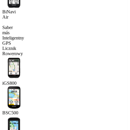
BiNavi
Air
Saber
más
Inteligentny
GPS
Licznik
Rowerowy
iGS800
BSC500