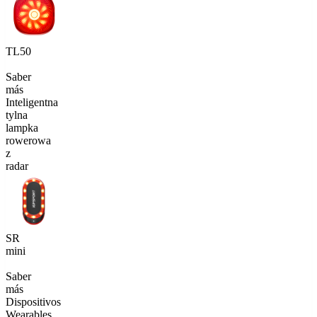
TL50
Saber
más
Inteligentna
tylna
lampka
rowerowa
z
radar
SR
mini
Saber
más
Dispositivos
Wearables