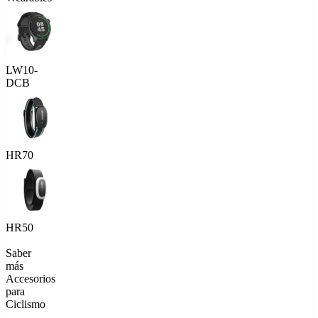
LW10-
DCB
HR70
HR50
Saber
más
Accesorios
para
Ciclismo