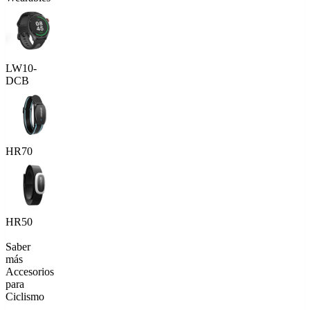
LW10-
DCB
HR70
HR50
Saber
más
Accesorios
para
Ciclismo