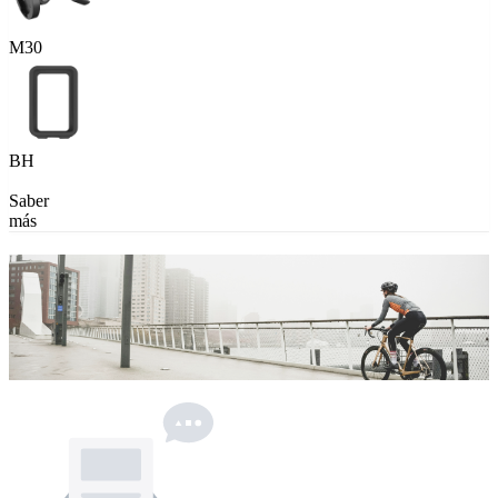
M30
BH
Saber
más