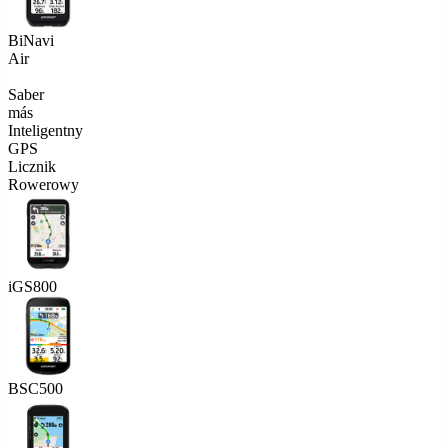
BiNavi
Air
Saber
más
Inteligentny
GPS
Licznik
Rowerowy
iGS800
BSC500