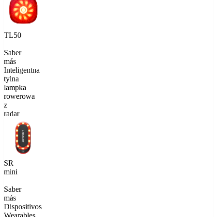
TL50
Saber
más
Inteligentna
tylna
lampka
rowerowa
z
radar
SR
mini
Saber
más
Dispositivos
Wearables