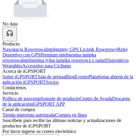
No data
Producto
Nawigacja Rowerowa
Inteligentny GPS Licznik Rowerowy
Reloj
Deportivo con GPS
Premium inteligentna lampka
rowerowa
Inteligentna tylna lampka rowerowa z radar
Dispositivos
Wearables
Accesorios para Ciclismo
Acerca de iGPSPORT
Sobre iGPSPORT
Sala de prensa
Blog
Evento
Plataforma abierta de la
aplicación iGPSPORT
Socios
Contáctenos
Servicio
Política de posventa
Soporte de producto
Centro de Ayuda
Descarga
de la aplicación
iGPSPORT APP
Canal de compra
Tienda minorista autorizada
Compra en línea
Suscríbete para recibir las últimas noticias y actualizaciones de
productos de iGPSPORT
Por favor ingrese su correo electrónico