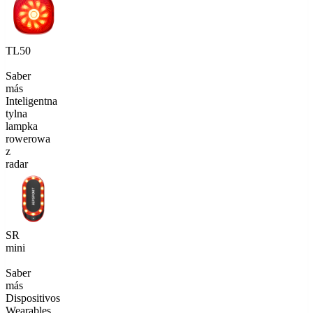
TL50
Saber
más
Inteligentna
tylna
lampka
rowerowa
z
radar
SR
mini
Saber
más
Dispositivos
Wearables