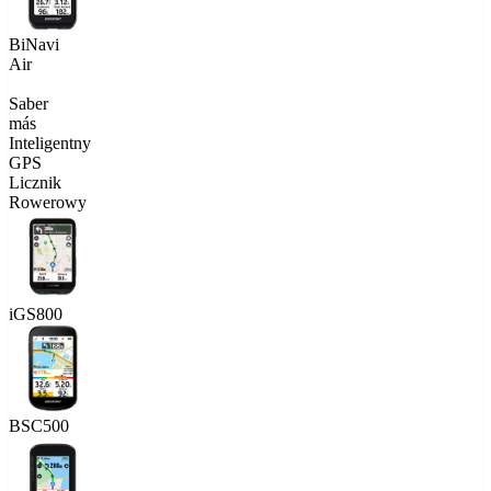
BiNavi
Air
Saber
más
Inteligentny
GPS
Licznik
Rowerowy
iGS800
BSC500