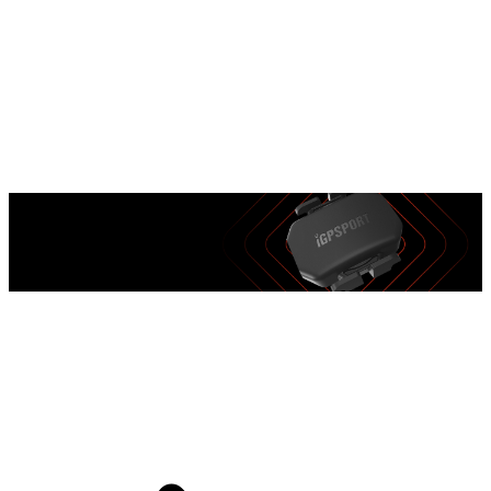
Protocolos de Transmisión Dual BLE 5.0 y ANT+
Protocolos de Transmisión Dual BLE 5.0 y ANT+
Compatible con casi todo el hardware deportivo inteligente.
Computador de bicicleta, Reloj deportivo, Aplicación deportiva,
Software de ciclismo.
Compatible con casi todo el hardware deportivo inteligente.
Computador de bicicleta, Reloj deportivo, Aplicación deportiva,
Software de ciclismo.