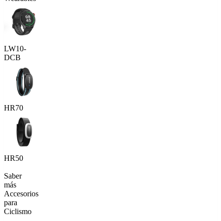
LW10-
DCB
HR70
HR50
Saber
más
Accesorios
para
Ciclismo