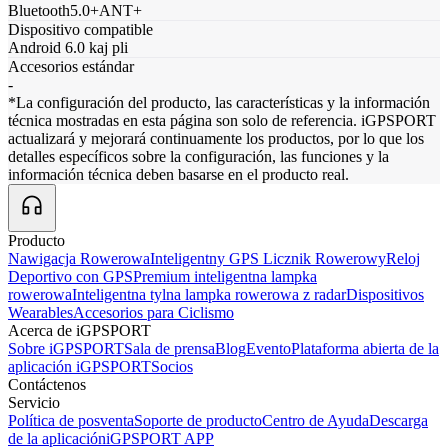
Bluetooth5.0+ANT+
Dispositivo compatible
Android 6.0 kaj pli
Accesorios estándar
-
*La configuración del producto, las características y la información
técnica mostradas en esta página son solo de referencia. iGPSPORT
actualizará y mejorará continuamente los productos, por lo que los
detalles específicos sobre la configuración, las funciones y la
información técnica deben basarse en el producto real.
Producto
Nawigacja Rowerowa
Inteligentny GPS Licznik Rowerowy
Reloj
Deportivo con GPS
Premium inteligentna lampka
rowerowa
Inteligentna tylna lampka rowerowa z radar
Dispositivos
Wearables
Accesorios para Ciclismo
Acerca de iGPSPORT
Sobre iGPSPORT
Sala de prensa
Blog
Evento
Plataforma abierta de la
aplicación iGPSPORT
Socios
Contáctenos
Servicio
Política de posventa
Soporte de producto
Centro de Ayuda
Descarga
de la aplicación
iGPSPORT APP