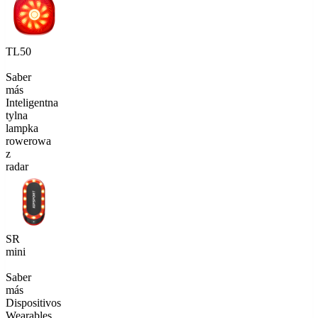
TL50
Saber
más
Inteligentna
tylna
lampka
rowerowa
z
radar
SR
mini
Saber
más
Dispositivos
Wearables