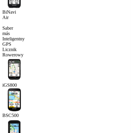
BiNavi
Air
Saber
más
Inteligentny
GPS
Licznik
Rowerowy
iGS800
BSC500