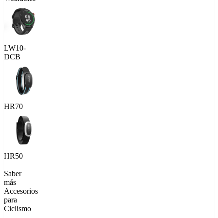
LW10-
DCB
HR70
HR50
Saber
más
Accesorios
para
Ciclismo