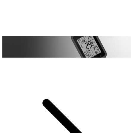
BH Protección integral
BH Protección integral
Protección elástica completa de silicona, mitiga eficazmente los
golpes y previene daños.
Protección elástica completa de silicona, mitiga eficazmente los
golpes y previene daños.