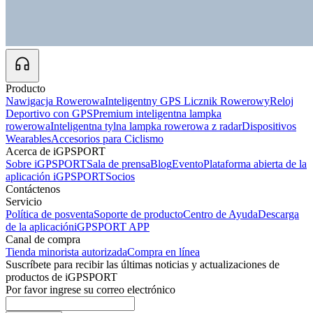
Producto
Nawigacja Rowerowa
Inteligentny GPS Licznik Rowerowy
Reloj
Deportivo con GPS
Premium inteligentna lampka
rowerowa
Inteligentna tylna lampka rowerowa z radar
Dispositivos
Wearables
Accesorios para Ciclismo
Acerca de iGPSPORT
Sobre iGPSPORT
Sala de prensa
Blog
Evento
Plataforma abierta de la
aplicación iGPSPORT
Socios
Contáctenos
Servicio
Política de posventa
Soporte de producto
Centro de Ayuda
Descarga
de la aplicación
iGPSPORT APP
Canal de compra
Tienda minorista autorizada
Compra en línea
Suscríbete para recibir las últimas noticias y actualizaciones de
productos de iGPSPORT
Por favor ingrese su correo electrónico