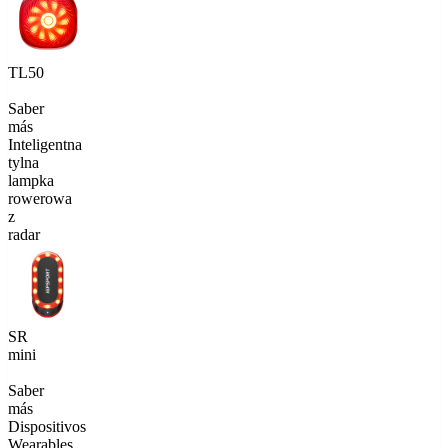
TL50
Saber
más
Inteligentna
tylna
lampka
rowerowa
z
radar
SR
mini
Saber
más
Dispositivos
Wearables