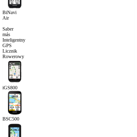
BiNavi
Air
Saber
más
Inteligentny
GPS
Licznik
Rowerowy
iGS800
BSC500