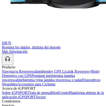
HR70
Registra los latidos, disfruta del deporte
Más Información
Producto
Nawigacja Rowerowa
Inteligentny GPS Licznik Rowerowy
Reloj
Deportivo con GPS
Premium inteligentna lampka
rowerowa
Inteligentna tylna lampka rowerowa z radar
Dispositivos
Wearables
Accesorios para Ciclismo
Acerca de iGPSPORT
Sobre iGPSPORT
Sala de prensa
Blog
Evento
Plataforma abierta de la
aplicación iGPSPORT
Socios
Contáctenos
Servicio