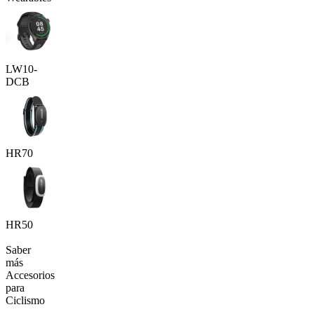
LW10-
DCB
HR70
HR50
Saber
más
Accesorios
para
Ciclismo