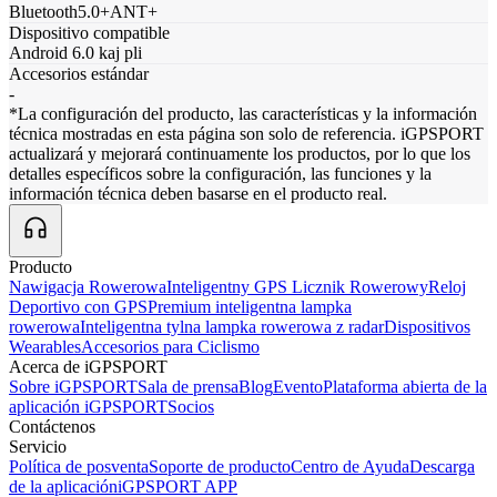
Bluetooth5.0+ANT+
Dispositivo compatible
Android 6.0 kaj pli
Accesorios estándar
-
*La configuración del producto, las características y la información
técnica mostradas en esta página son solo de referencia. iGPSPORT
actualizará y mejorará continuamente los productos, por lo que los
detalles específicos sobre la configuración, las funciones y la
información técnica deben basarse en el producto real.
Producto
Nawigacja Rowerowa
Inteligentny GPS Licznik Rowerowy
Reloj
Deportivo con GPS
Premium inteligentna lampka
rowerowa
Inteligentna tylna lampka rowerowa z radar
Dispositivos
Wearables
Accesorios para Ciclismo
Acerca de iGPSPORT
Sobre iGPSPORT
Sala de prensa
Blog
Evento
Plataforma abierta de la
aplicación iGPSPORT
Socios
Contáctenos
Servicio
Política de posventa
Soporte de producto
Centro de Ayuda
Descarga
de la aplicación
iGPSPORT APP