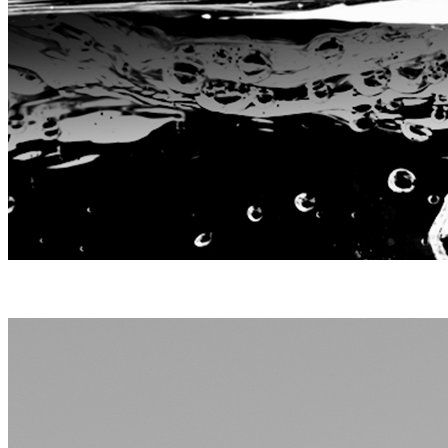
Diseño ligero, reduciendo el peso en un 18%, mejorando la duración
de la batería en un 80%.