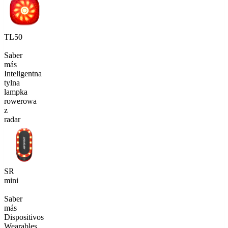
TL50
Saber
más
Inteligentna
tylna
lampka
rowerowa
z
radar
SR
mini
Saber
más
Dispositivos
Wearables