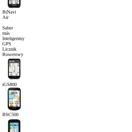
BiNavi
Air
Saber
más
Inteligentny
GPS
Licznik
Rowerowy
iGS800
BSC500