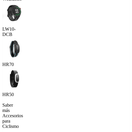
LW10-
DCB
HR70
HR50
Saber
más
Accesorios
para
Ciclismo