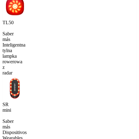
TL50
Saber
más
Inteligentna
tylna
lampka
rowerowa
z
radar
SR
mini
Saber
más
Dispositivos
Wearables