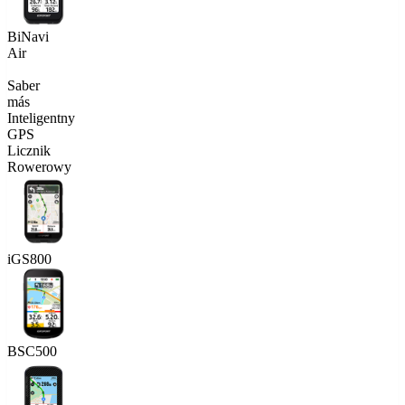
BiNavi
Air
Saber
más
Inteligentny
GPS
Licznik
Rowerowy
iGS800
BSC500