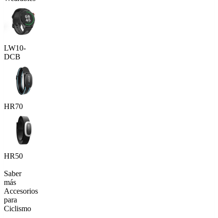
LW10-
DCB
HR70
HR50
Saber
más
Accesorios
para
Ciclismo