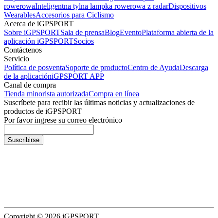
rowerowa
Inteligentna tylna lampka rowerowa z radar
Dispositivos
Wearables
Accesorios para Ciclismo
Acerca de iGPSPORT
Sobre iGPSPORT
Sala de prensa
Blog
Evento
Plataforma abierta de la
aplicación iGPSPORT
Socios
Contáctenos
Servicio
Política de posventa
Soporte de producto
Centro de Ayuda
Descarga
de la aplicación
iGPSPORT APP
Canal de compra
Tienda minorista autorizada
Compra en línea
Suscríbete para recibir las últimas noticias y actualizaciones de
productos de iGPSPORT
Por favor ingrese su correo electrónico
Suscribirse
Copyright © 2026 iGPSPORT