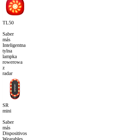
TL50
Saber
más
Inteligentna
tylna
lampka
rowerowa
z
radar
SR
mini
Saber
más
Dispositivos
Wearables