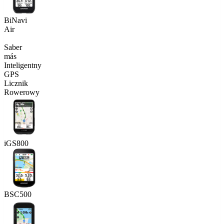
BiNavi
Air
Saber
más
Inteligentny
GPS
Licznik
Rowerowy
iGS800
BSC500