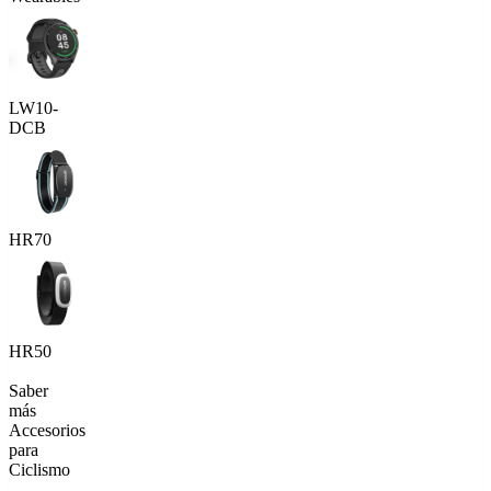
LW10-
DCB
HR70
HR50
Saber
más
Accesorios
para
Ciclismo